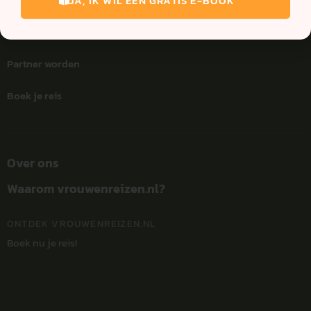
JA, IK WIL EEN GRATIS E-BOOK
Retreats
Partner worden
Boek je reis
Over ons
Waarom vrouwenreizen.nl?
ONTDEK VROUWENREIZEN.NL
Boek nu je reis!